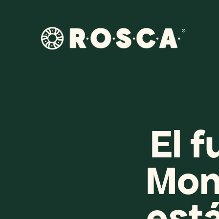
El f
Mone
está