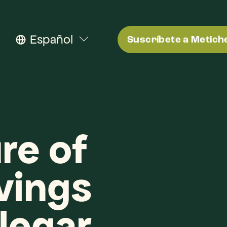
Español
Suscríbete a Metich
re of 
ings 
legar.