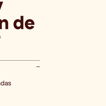
 
n de 
?
das 