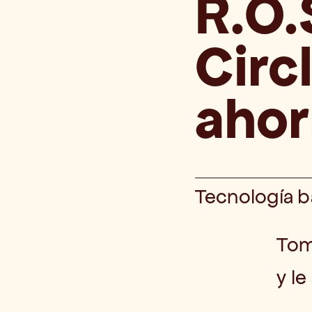
R.O.
Circl
ahor
Tecnología b
Tom
y l