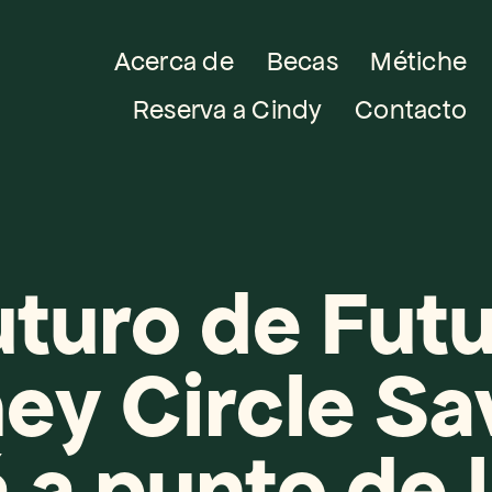
Acerca de
Becas
Métiche
Reserva a Cindy
Contacto
uturo de Futu
y Circle Sav
 a punto de l